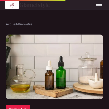
Glametstyle
Accueil
›
Bien-etre
BIEN-ETRE