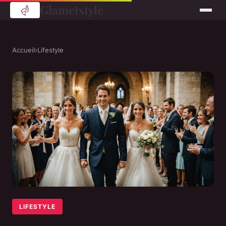
Glametstyle
Accueil
›
Lifestyle
LIFESTYLE