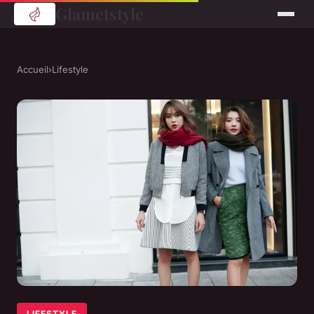
Glametstyle
Accueil
›
Lifestyle
LIFESTYLE