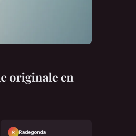
e originale en
Radegonda
R