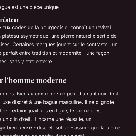
gue est une pièce unique
créateur
ieux codes de la bourgeoisie, connaît un revival
 plateau asymétrique, une pierre naturelle sertie de
cises. Certaines marques jouent sur le contraste : un
e parfait entre tradition et modernité - une façon
es, sans y être enterré.
our l’homme moderne
mmes. Bien au contraire : un petit diamant noir, brut
 luxe discret à une bague masculine. Il ne clignote
Chez certains joailliers en ligne, le diamant est
n clin d’œil. Il incarne une réussite, un
age
bien pensé - discret, solide - assure que la pierre
es manches ou se perdre dans un café.