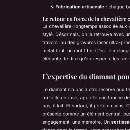
🔧
Fabrication artisanale
: chaque ba
Le retour en force de la chevalière 
La chevalière, longtemps associée aux v
stylé. Désormais, on la retrouve avec un
travers, ou des gravures laser ultra-pré
métal brut, un motif fin. C’est le mélang
élégante de dire qu’on respecte les racin
L’expertise du diamant p
Le diamant n’a pas à être réservé aux fe
ou taillé en rose, apporte une touche de
pas, il luit. Et surtout, il porte un sens. 
présenté comme un élément central, pas u
engagement, une mémoire. Un
sertiss
tienne dans le temps, sans accrocher l