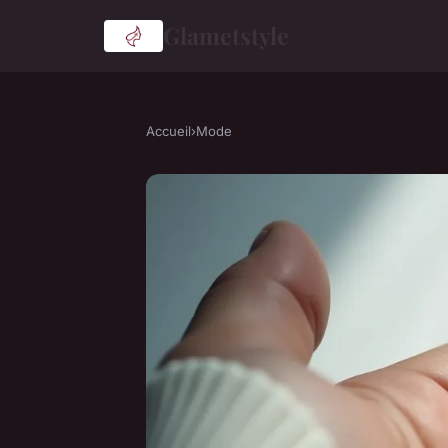
Glametstyle
Accueil
›
Mode