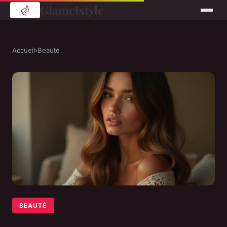
Glametstyle
Accueil
›
Beauté
BEAUTÉ